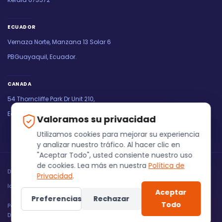
ECUADOR
Vernaza Norte, Manzana 13 Solar 6
PBGuayaquil, Ecuador.
CANADA
54 Thorncliffe Park Dr Unit 210,
East York, ON M4H 1K6, Canada
Valoramos su privacidad
Utilizamos cookies para mejorar su experiencia
y analizar nuestro tráfico. Al hacer clic en
"Aceptar Todo", usted consiente nuestro uso
de cookies. Lea más en nuestra
Política de
Derechos de autor @ Fuinss Software Solutions PVT LTD 2026. Todos
Privacidad
.
los derechos reservados.
Aceptar
Preferencias
Rechazar
Todo
Política de Privacidad
Términos de Servicio
Políticas de Reembolso
Descargo de responsabilidad